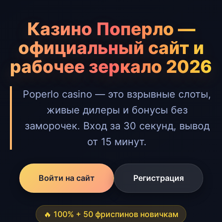
Казино Поперло —
официальный сайт и
рабочее зеркало 2026
Poperlo casino — это взрывные слоты,
живые дилеры и бонусы без
заморочек. Вход за 30 секунд, вывод
от 15 минут.
Войти на сайт
Регистрация
🔥 100% + 50 фриспинов новичкам