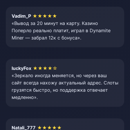
Vadim_P
★★★★★
«Вывод за 20 минут на карту. Казино
Поперло реально платит, играл в Dynamite
Miner — забрал 12к с бонуса».
luckyFox
★★★★☆
«Зеркало иногда меняется, но через ваш
сайт всегда нахожу актуальный адрес. Слоты
грузятся быстро, но поддержка отвечает
медленно».
Natali_777
★★★★★