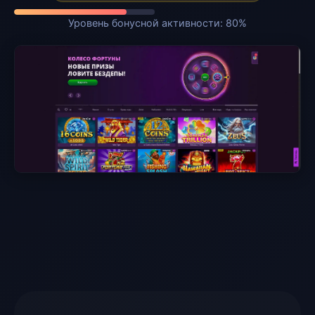
Уровень бонусной активности: 80%