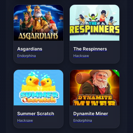
Asgardians
The Respinners
Endorphina
Hacksaw
Summer Scratch
Dynamite Miner
Hacksaw
Endorphina